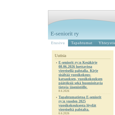
E-seniorit ry
Etusivu
Tapahtumat
Yhteysti
Uutisia
E-seniorit ry:n Kesäkirje
08.06.2026 luettavissa
viereisellä palstalla. Kirje
sisältää vuosikokous-
katsauksen, vuosikokouksen
päätöksiä sekä huomioitavia
tietoja jäsenistölle.
8.6.2026
Tapahtumatietoa E-seniorit
ry:n vuoden 2025
vuosikokouksesta löydät
viereiseltä palstalta.
6.6.2026