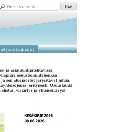
istysdokumentit
es- ja asiantuntijatehtävissä
 ylläpitää osuustoimintahenkeä
a sen aluejaostot järjestävät juhlia,
stayhteisöjensä, erityisesti Osuuskunta
listus, virkistys ja yhteisöllisyys!