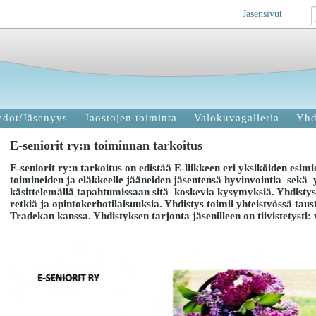
Jäsensivut
edot/Jäsenyys
Jaostojen toiminta
Valokuvagalleria
Yhd
E-seniorit ry:n toiminnan tarkoitus
E-seniorit ry:n tarkoitus on edistää E-liikkeen eri yksiköiden esimi
toimineiden ja eläkkeelle jääneiden jäsentensä hyvinvointia sekä
käsittelemällä tapahtumissaan sitä koskevia kysymyksiä. Yhdistys j
retkiä ja opintokerhotilaisuuksia. Yhdistys toimii yhteistyössä tau
Tradekan kanssa. Yhdistyksen tarjonta jäsenilleen on tiivistetysti: va