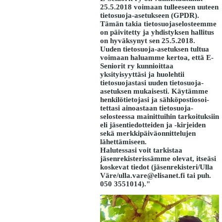
25.5.2018 voimaan tulleeseen uuteen
tietosuoja-asetukseen (GPDR).
Tämän takia tietosuojaselosteemme
on päivitetty ja yhdistyksen hallitus
on hyväksynyt sen 25.5.2018.
Uuden tietosuoja-asetuksen tultua
voimaan haluamme kertoa, että E-
Seniorit ry kunnioittaa
yksityisyyttäsi ja huolehtii
tietosuojastasi uuden tietosuoja-
asetuksen mukaisesti. Käytämme
henkilötietojasi ja sähköpostiosoi-
tettasi ainoastaan tietosuoja-
selosteessa mainittuihin tarkoituksiin
eli jäsentiedotteiden ja -kirjeiden
sekä merkkipäiväonnittelujen
lähettämiseen.
Halutessasi voit tarkistaa
jäsenrekisterissämme olevat, itseäsi
koskevat tiedot (jäsenrekisteri/Ulla
Väre/ulla.vare@elisanet.fi tai puh.
050 3551014)."