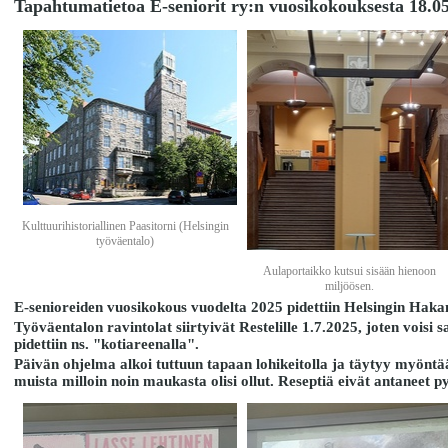
Tapahtumatietoa E-seniorit ry:n vuosikokouksesta 18.05
Kulttuurihistoriallinen Paasitorni (Helsingin
työväentalo)
Aulaportaikko kutsui sisään hienoon
miljöösen.
E-senioreiden vuosikokous vuodelta 2025 pidettiin Helsingin Haka
Työväentalon ravintolat siirtyivät Restelille 1.7.2025, joten voisi
pidettiin ns. "kotiareenalla".
Päivän ohjelma alkoi tuttuun tapaan lohikeitolla ja täytyy myöntää
muista milloin noin maukasta olisi ollut. Reseptiä eivät antaneet 