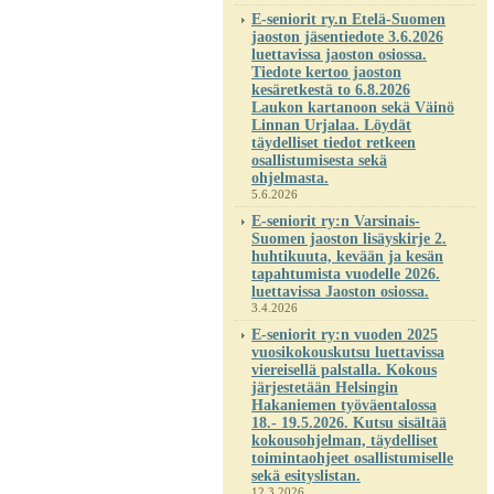
E-seniorit ry.n Etelä-Suomen
jaoston jäsentiedote 3.6.2026
luettavissa jaoston osiossa.
Tiedote kertoo jaoston
kesäretkestä to 6.8.2026
Laukon kartanoon sekä Väinö
Linnan Urjalaa. Löydät
täydelliset tiedot retkeen
osallistumisesta sekä
ohjelmasta.
5.6.2026
E-seniorit ry:n Varsinais-
Suomen jaoston lisäyskirje 2.
huhtikuuta, kevään ja kesän
tapahtumista vuodelle 2026.
luettavissa Jaoston osiossa.
3.4.2026
E-seniorit ry:n vuoden 2025
vuosikokouskutsu luettavissa
viereisellä palstalla. Kokous
järjestetään Helsingin
Hakaniemen työväentalossa
18.- 19.5.2026. Kutsu sisältää
kokousohjelman, täydelliset
toimintaohjeet osallistumiselle
sekä esityslistan.
12.3.2026