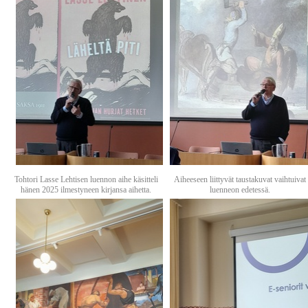
Tohtori Lasse Lehtisen luennon aihe käsitteli
Aiheeseen liittyvät taustakuvat vaihtuivat
hänen 2025 ilmestyneen kirjansa aihetta.
luenneon edetessä.