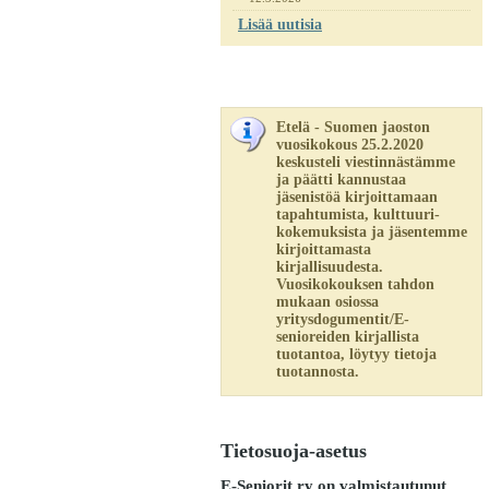
Lisää uutisia
Etelä - Suomen jaoston
vuosikokous 25.2.2020
keskusteli viestinnästämme
ja päätti kannustaa
jäsenistöä kirjoittamaan
tapahtumista, kulttuuri-
kokemuksista ja jäsentemme
kirjoittamasta
kirjallisuudesta.
Vuosikokouksen tahdon
mukaan osiossa
yritysdogumentit/E-
senioreiden kirjallista
tuotantoa, löytyy tietoja
tuotannosta.
Tietosuoja-asetus
E-Seniorit ry on valmistautunut