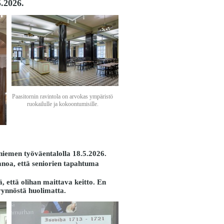
.2026.
Paasitornin ravintola on arvokas ympäristö
ruokailulle ja kokoontumisille.
niemen työväentalolla 18.5.2026.
 sanoa, että seniorien tapahtuma
, että olihan maittava keitto. En
pyynnöstä huolimatta.