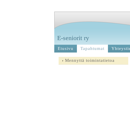
E-seniorit ry
Etusivu
Tapahtumat
Yhteysti
Mennyttä toimintatietoa