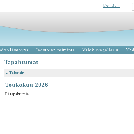
Jäsensivut
edot/Jäsenyys
Jaostojen toiminta
Valokuvagalleria
Yhd
Tapahtumat
« Takaisin
Toukokuu 2026
Ei tapahtumia