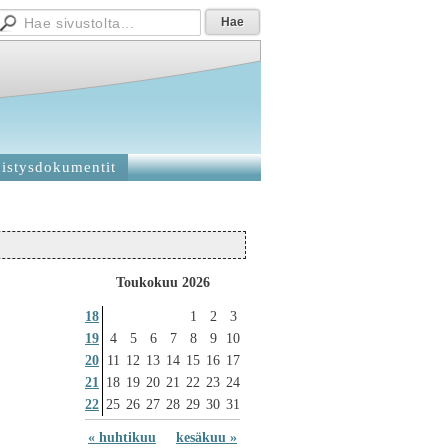
istysdokumentit
Toukokuu 2026
18
1
2
3
19
4
5
6
7
8
9
10
20
11
12
13
14
15
16
17
21
18
19
20
21
22
23
24
22
25
26
27
28
29
30
31
« huhtikuu
kesäkuu »