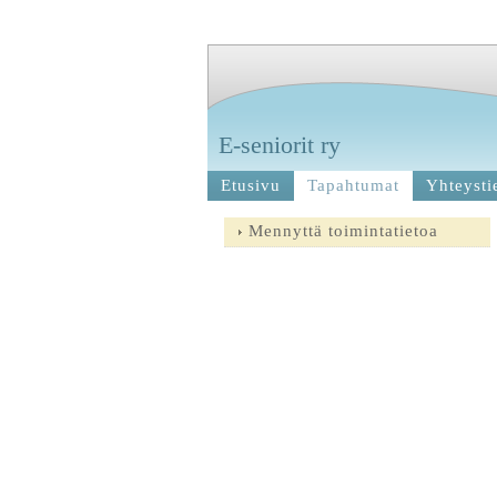
E-seniorit ry
Etusivu
Tapahtumat
Yhteysti
Mennyttä toimintatietoa