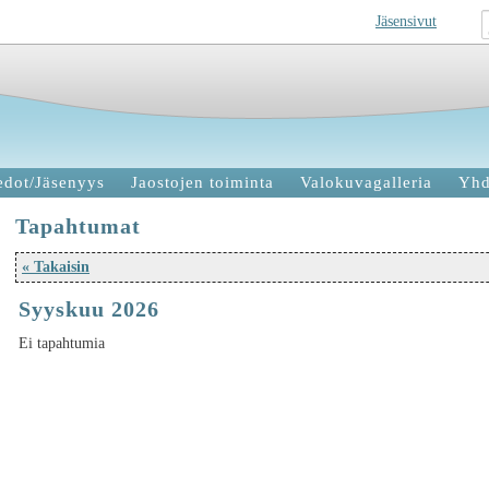
Jäsensivut
edot/Jäsenyys
Jaostojen toiminta
Valokuvagalleria
Yhd
Tapahtumat
« Takaisin
Syyskuu 2026
Ei tapahtumia