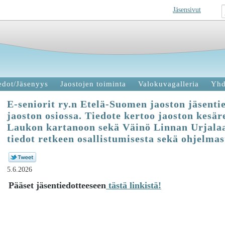
Jäsensivut
edot/Jäsenyys
Jaostojen toiminta
Valokuvagalleria
Yhd
E-seniorit ry.n Etelä-Suomen jaoston jäsentie
jaoston osiossa. Tiedote kertoo jaoston kesär
Laukon kartanoon sekä Väinö Linnan Urjalaa.
tiedot retkeen osallistumisesta sekä ohjelmas
5.6.2026
Pääset jäsentiedotteeseen
tästä linkistä!