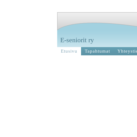
E-seniorit ry
Etusivu
Tapahtumat
Yhteysti