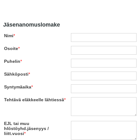
Jäsenanomuslomake
Nimi
*
Osoite
*
Puhelin
*
Sähköposti
*
Syntymäaika
*
Tehtävä eläkkeelle lähtiessä
*
EJL tai muu
hlöstöyhd.jäsenyys /
liitt.vuosi
*