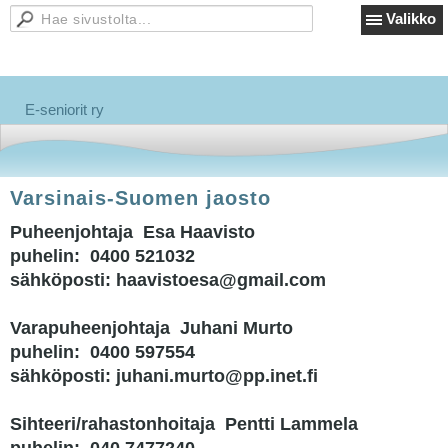
Valikko
E-seniorit ry
Varsinais-Suomen jaosto
Puheenjohtaja Esa Haavisto
puhelin: 0400 521032
sähköposti: haavistoesa@gmail.com
Varapuheenjohtaja Juhani Murto
puhelin: 0400 597554
sähköposti: juhani.murto@pp.inet.fi
Sihteeri/rahastonhoitaja Pentti Lammela